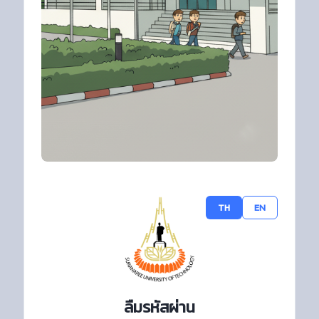
TH
EN
ลืมรหัสผ่าน